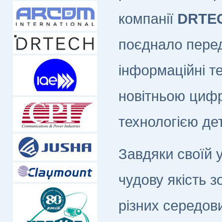
компанії
DRTE
поєднало пере
інформаційні те
новітньою циф
технологією де
Завдяки своїй 
чудову якість 
різних середов