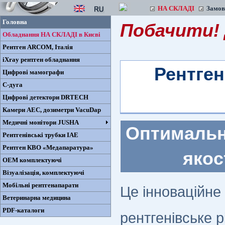
НА СКЛАДІ
Замо
Головна
Побачити! 
Обладнання НА СКЛАДІ в Києві
Рентген ARCOM, Iталiя
iXray рентген обладнання
Рентген
Цифрові мамографи
С-дуга
Цифрові детектори DRTECH
Камери AEC, дозиметри VacuDap
Медичні монітори JUSHA
Оптимальн
Рентгенівські трубки IAE
Рентген КВО «Медапаратура»
якос
ОЕМ комплектуючі
Візуалізація, комплектуючі
Мобільні рентгенапарати
Це інноваційн
Ветеринарна медицина
PDF-каталоги
рентгенівське 