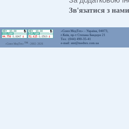
Зв'язатися з нам
«Союз МедТех» - Україна, 04073,
г.Київ, пр-т Степана Бандери 21
Тел.: (044) 490-35-41
™
e-mail:
smt@medtex.com.ua
«Союз МедТех»
- 2002-
2026