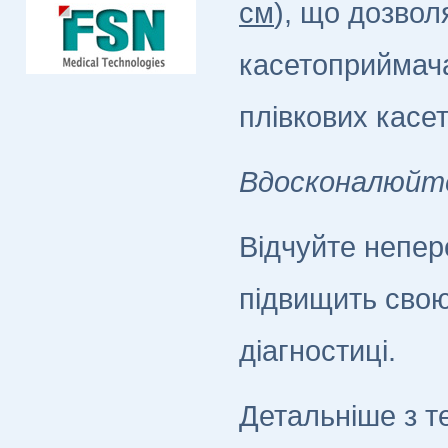
см
), що дозвол
касетоприймача
плівкових касет
Вдосконалюйте
Відчуйте непер
підвищить свою
діагностиці.
Детальніше з т