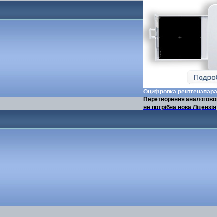
Оцифровка рентгенапара
Перетворення аналоговог
не потрібна нова Ліцензія