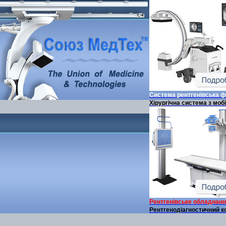
Система рентгенівська 
Хірургічна система з моб
Рентгенівське обладнан
Рентгенодіагностичний к