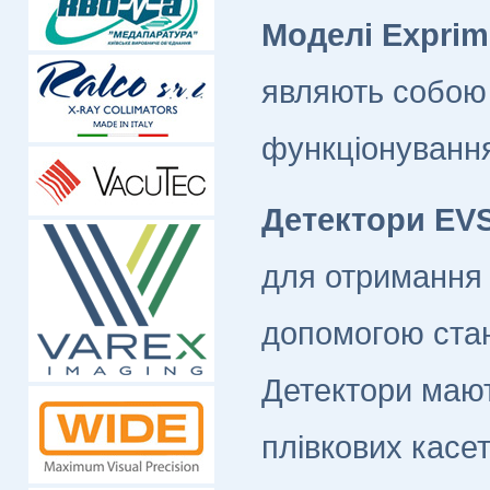
Моделі Exprime
являють собою 
функціонуванн
Детектори EVS
для отримання 
допомогою стан
Детектори мают
плівкових касет