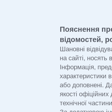
Пояснення пр
відомостей, р
Шановні відвідува
на cайті, носять
Інформація, пред
характеристики в
або доповнені. Д
якості офіційних
технічної частини
За додатковою ін