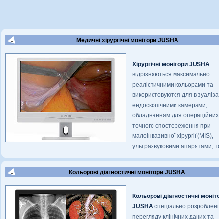
Медичні хірургічні монітори JUSHA
Хірургічні монітори JUSHA
відрізняються максимально
реалістичними кольорами та
використовуются для візуалізац
ендоскопічними камерами,
обладнанням для операційних
точного спостереження при
малоінвазивної хірургії (MIS),
ультразвуковими апаратами, т
Кольорові діагностичні монітори JUSHA
Кольорові діагностичні моніт
JUSHA
спеціально розроблені
перегляду клінічних даних та