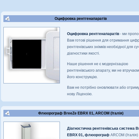
Оцифровка рентгенапаратів
Оцифровка рентгенапаратів
- ми проп
Вам готові рішення для отримання циф
рентгенівських знімків необхідної для су
діагностики якості.
Наше рішення не є модернізацією
рентгенівського апарату, ми не втручаєм
його конструкцію.
Вам не потрібно оновлювати або отрим
нову Ліцензію.
Флюорограф BreeZe EBRX 01, ARCOM (Італія)
Діагностична рентгенівська система B
EBRX 01, флюорограф
ARCOM (Італія) 