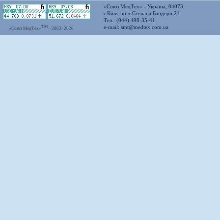
«Союз МедТех» - Україна, 04073,
г.Київ, пр-т Степана Бандери 21
Тел.: (044) 490-35-41
™
e-mail:
smt@medtex.com.ua
«Союз МедТех»
- 2002-
2026