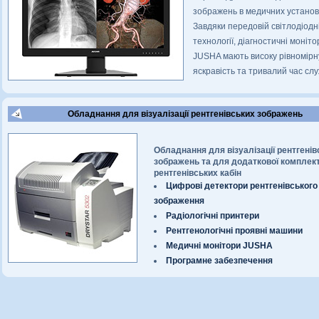
зображень в медичних установ
Завдяки передовій світлодіодн
технології, діагностичні моніто
JUSHA мають високу рівномірн
яскравість та тривалий час слу
Обладнання для візуалізації рентгенівських зображень
Обладнання для візуалізації рентгенів
зображень та для додаткової комплект
рентгенівських кабін
Цифрові детектори рентгенівського
зображення
Радіологічні принтери
Рентгенологічні проявні машини
Медичні монітори JUSHA
Програмне забезпечення