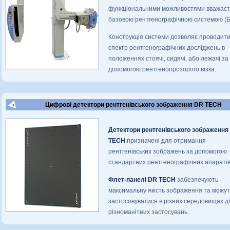
функціональними можливостями вважаєт
базовою рентгенографічною системою (Б
Конструкція системи дозволяє проводити
спектр рентгенографічних досліджень в
положеннях стоячі, сидячі, або лежачі за
допомогою рентгенопрозорого візка.
Цифрові детектори рентгенівського зображення DR TECH
Детектори рентгенівського зображення
TECH
призначені для отримання
рентгенівських зображень за допомогою
стандартних рентгенографічних апаратів
Флет-панелі DR TECH
забезпечують
максимальну якість зображення та можут
застосовуватися в різних середовищах д
різноманітних застосувань.