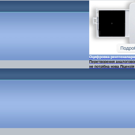
Оцифровка рентгенапара
Перетворення аналоговог
не потрібна нова Ліцензія