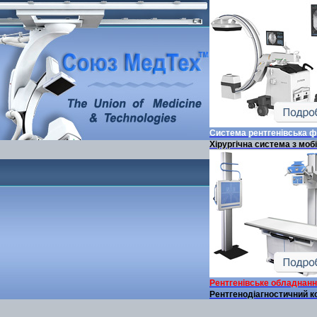
Система рентгенівська 
Хірургічна система з моб
Рентгенівське обладнан
Рентгенодіагностичний к