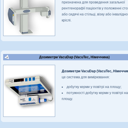
призначена для проведення загальної
рентгенорафії пацієнтів у положенні ст
або сидячі на стільці, візку або інвалідн
кріслі.
Дозиметри VacuDap (VacuTec, Німеччина)
Дозиметри VacuDap (VacuTec, Німеччи
це система для вимірювання:
добутку керми у повітрі на площу;
потужності добутку керми у повітрі на
площу.