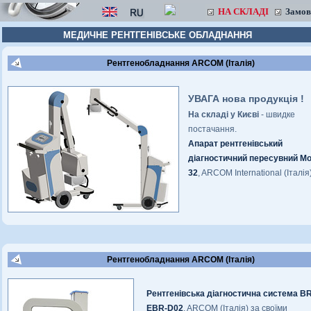
НА СКЛАДІ
Замо
МЕДИЧНЕ РЕНТГЕНІВСЬКЕ ОБЛАДНАННЯ
Рентгенобладнання ARCOM (Італія)
УВАГА нова продукція !
На складі у Києві
- швидке
постачання.
Апарат рентгенівський
діагностичний пересувний Mo
32
, ARCOM International (Італія)
Рентгенобладнання ARCOM (Італія)
Рентгенівська діагностична система B
EBR-D02
, ARCOM (Італія) за своїми