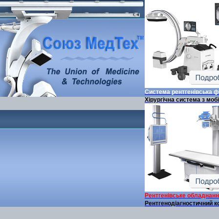
Система рентгенівська 
Хірургічна система з моб
Рентгенівське обладнан
Рентгенодіагностичний к