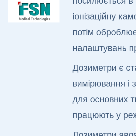
посилюється в 
іонізаційну ка
потім оброблює
налаштувань п
Дозиметри є с
вимірювання і 
для основних ти
працюють у режи
Дозиметри явл