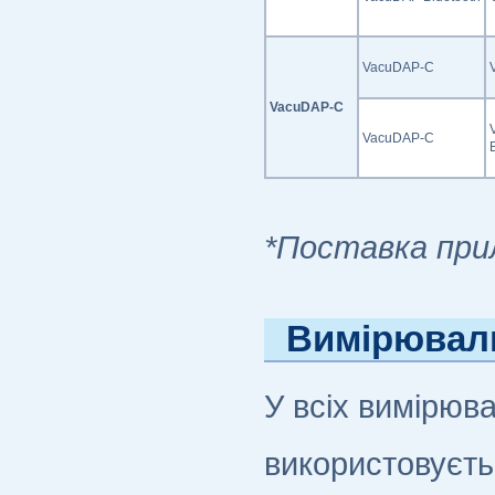
VacuDAP-С
VacuDAP-С
VacuDAP-С
*Поставка прил
Вимірюваль
У всіх вимірюв
використовуєть