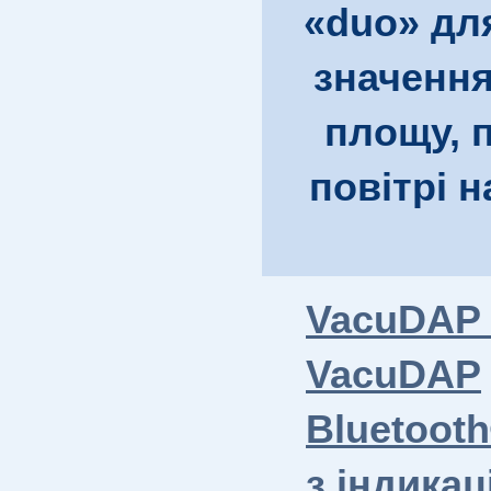
«duo» дл
значення
площу, 
повітрі н
VacuDAP 
VacuDAP
Bluetoot
з індика