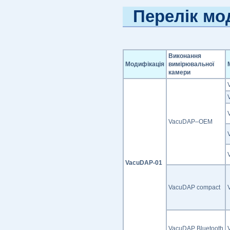
Перелік мо
Виконання
Модифікація
вимірювальної
камери
VacuDAP–OEM
VacuDAP-01
VacuDAP compact
VacuDAP Bluetooth