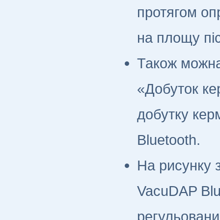
протягом оп
на площу пі
Також можна
«Добуток кер
добутку кер
Bluetooth.
На рисунку 
VacuDAP Blu
регульовани