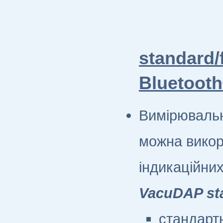
standard/
Bluetoot
Вимірюваль
можна викор
індикаційни
VacuDAP sta
стандарт