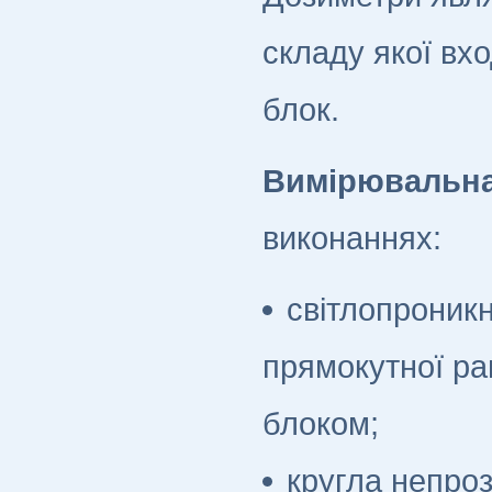
складу якої вх
блок.
Вимірювальна
виконаннях:
світлопроникн
прямокутної ра
блоком;
кругла непроз