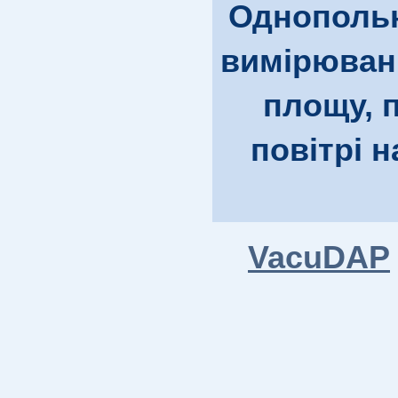
Однопольн
вимірюванн
площу, 
повітрі н
VacuDAP