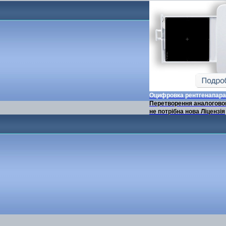
Оцифровка рентгенапара
Перетворення аналоговог
не потрібна нова Ліцензія