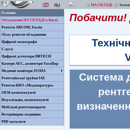
НА СКЛАДІ
Замо
Головна
Побачити! 
Обладнання НА СКЛАДІ в Києві
Рентген ARCOM, Iталiя
iXray рентген обладнання
Техніч
Цифрові мамографи
С-дуга
Цифрові детектори DRTECH
Камери AEC, дозиметри VacuDap
Медичні монітори JUSHA
Система 
Рентгенівські трубки IAE
Рентген КВО «Медапаратура»
рентг
ОЕМ комплектуючі
Візуалізація, комплектуючі
визначенн
Мобільні рентгенапарати
Ветеринарна медицина
PDF-каталоги