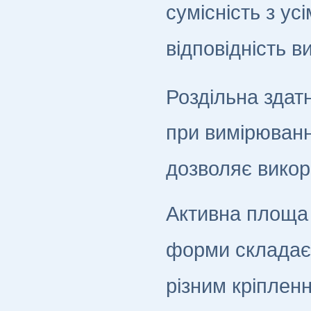
сумісність з ус
відповідність 
Роздільна здат
при вимірюванн
дозволяє викори
Активна площа
форми складає
різним кріплен