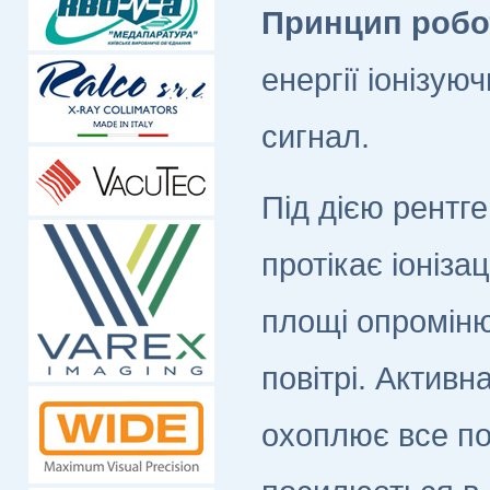
Принцип робо
енергії іонізу
сигнал.
Під дією рентг
протікає іоніза
площі опроміню
повітрі. Актив
охоплює все п