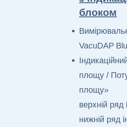
блоком
Вимірювальн
VacuDAP Blu
Індикаційний
площу / Поту
площу»
верхній ряд
нижній ряд і