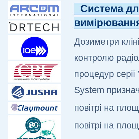
Система д
вимірюванн
Дозиметри кліні
контролю радіо
процедур серії
System признач
повітрі на пло
повітрі на пло