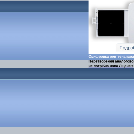
Оцифровка рентгенапара
Перетворення аналоговог
не потрібна нова Ліцензія