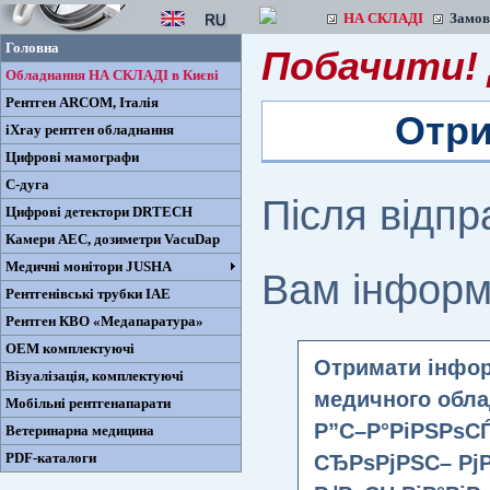
НА СКЛАДІ
Замо
Головна
Побачити! 
Обладнання НА СКЛАДІ в Києві
Рентген ARCOM, Iталiя
Отри
iXray рентген обладнання
Цифрові мамографи
С-дуга
Після відп
Цифрові детектори DRTECH
Камери AEC, дозиметри VacuDap
Медичні монітори JUSHA
Вам інформ
Рентгенівські трубки IAE
Рентген КВО «Медапаратура»
ОЕМ комплектуючі
Отримати інфор
Візуалізація, комплектуючі
медичного обла
Мобільні рентгенапарати
Р”С–Р°РіРЅРѕС
Ветеринарна медицина
PDF-каталоги
СЂРѕРјРЅС– Рј