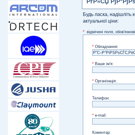
РґР»СЏ РјР°Рј
Будь ласка, надішліть 
актуальної ціни:
*
відмічені поля, обов'язков
*
Обладнання:
*
Ваше ім'я:
*
Організація:
Телефон:
*
e-mail:
Коментар: