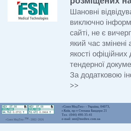
розміщених на
Шановні відвідува
виключно інформ
сайті, не є виче
який час змінені
якості офіційних 
тендерної докуме
За додатковою і
>>
«Союз МедТех» - Україна, 04073,
г.Київ, пр-т Степана Бандери 21
Тел.: (044) 490-35-41
™
e-mail:
smt@medtex.com.ua
«Союз МедТех»
- 2002-
2026