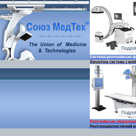
Система рентгенівська 
Хірургічна система з моб
Рентгенівське обладнан
Рентгенодіагностичний к