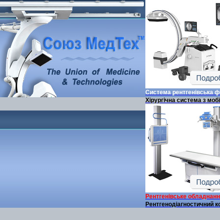
Система рентгенівська 
Хірургічна система з моб
Рентгенівське обладнан
Рентгенодіагностичний к