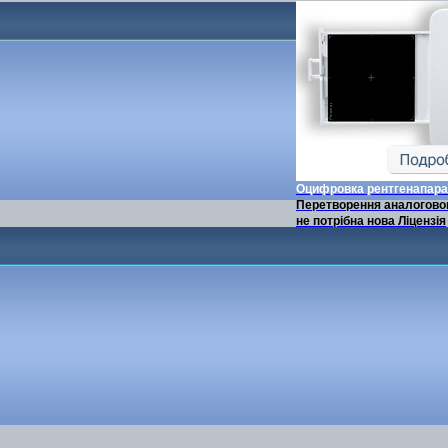
Оцифровка рентгенапара
Перетворення аналоговог
не потрібна нова Ліцензія