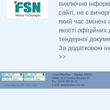
виключно інформ
сайті, не є виче
який час змінені
якості офіційних 
тендерної докуме
За додатковою і
>>
«Союз МедТех» - Україна, 04073,
г.Київ, пр-т Степана Бандери 21
Тел.: (044) 490-35-41
™
e-mail:
smt@medtex.com.ua
«Союз МедТех»
- 2002-
2026