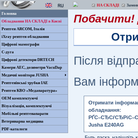
НА СКЛАДІ
Замо
Головна
Побачити! 
Обладнання НА СКЛАДІ в Києві
Рентген ARCOM, Iталiя
Отри
iXray рентген обладнання
Цифрові мамографи
С-дуга
Після відп
Цифрові детектори DRTECH
Камери AEC, дозиметри VacuDap
Медичні монітори JUSHA
Вам інформ
Рентгенівські трубки IAE
Рентген КВО «Медапаратура»
ОЕМ комплектуючі
Отримати інформац
Візуалізація, комплектуючі
обладнання:
Мобільні рентгенапарати
РҐС–СЂСѓСЂРіС–С
Ветеринарна медицина
Jusha E240AG
PDF-каталоги
Будь ласка, надішліть 