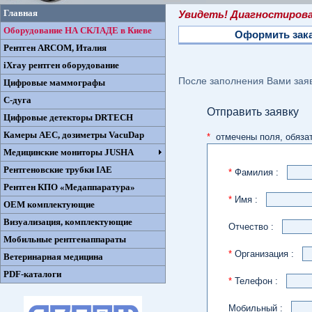
Главная
Увидеть! Диагностиров
Оборудование НА СКЛАДЕ в Киеве
Оформить зак
Рентген ARCOM, Италия
iXray рентген оборудование
После заполнения Вами зая
Цифровые маммографы
С-дуга
Отправить заявку
Цифровые детекторы DRTECH
Камеры AEC, дозиметры VacuDap
*
отмечены поля, обяза
Медицинские мониторы JUSHA
Рентгеновские трубки IAE
*
Фамилия :
Рентген КПО «Медаппаратура»
*
Имя :
ОЕМ комплектующие
Визуализация, комплектующие
Отчество :
Мобильные рентгенаппараты
*
Организация :
Ветеринарная медицина
PDF-каталоги
*
Телефон :
Мобильный :