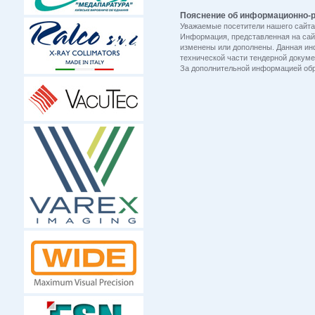
Пояснение об информационно-р
Уважаемые посетители нашего сайта
Информация, представленная на cай
изменены или дополнены. Данная ин
технической части тендерной докуме
За дополнительной информацией об