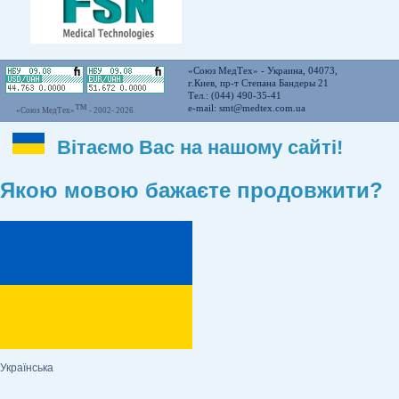
«Союз МедТех» - Украина, 04073,
г.Киев, пр-т Степана Бандеры 21
Тел.: (044) 490-35-41
™
e-mail:
smt@medtex.com.ua
«Союз МедТех»
- 2002-
2026
Вітаємо Вас на нашому сайті!
Якою мовою бажаєте продовжити?
Українська